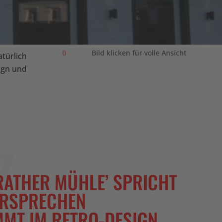
Bild klicken für volle Ansicht
0
atürlich
ign und
Z
RATHER MÜHLE’ SPRICHT
ERSPRECHEN
MT IM RETRO-DESIGN