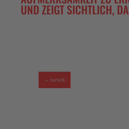
UND ZEIGT SICHTLICH, D
←
zurück