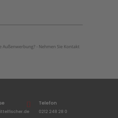
nsere Außenwerbung? - Nehmen Sie Kontakt
se
Telefon

telfischer.de
0212 248 28 0