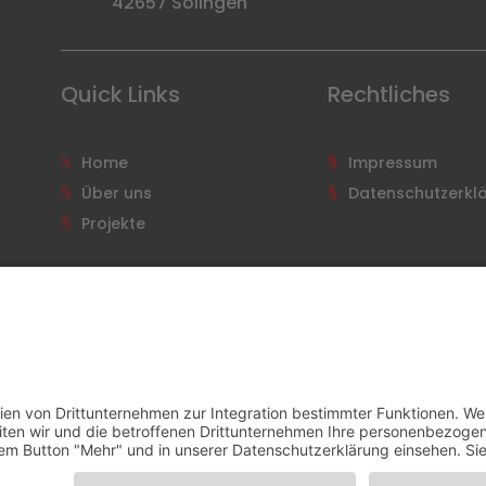
42657 Solingen
Quick Links
Rechtliches
Home
Impressum
Über uns
Datenschutzerkl
Projekte