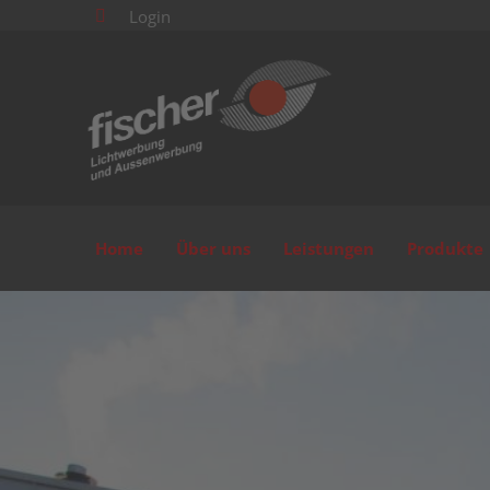
Login

Home
Über uns
Leistungen
Produkte