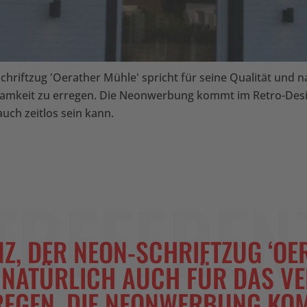
hriftzug 'Oerather Mühle' spricht für seine Qualität und n
samkeit zu erregen. Die Neonwerbung kommt im Retro-Des
uch zeitlos sein kann.
TREFEREN
Z, DER NEON-SCHRIFTZUG ‘OE
D NATÜRLICH AUCH FÜR DAS V
EGEN. DIE NEONWERBUNG KOM