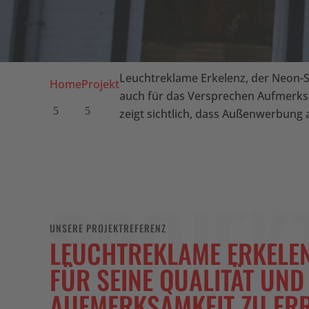
Leuchtreklame Erkelenz, der Neon-Sc
Home
Projekt
auch für das Versprechen Aufmerk
zeigt sichtlich, dass Außenwerbung a
PROJEK
UNSERE PROJEKTREFERENZ
LEUCHTREKLAME ERKELEN
FÜR SEINE QUALITÄT UN
AUFMERKSAMKEIT ZU ERR