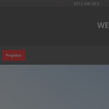
0212-248 28 0

WE
Projekte