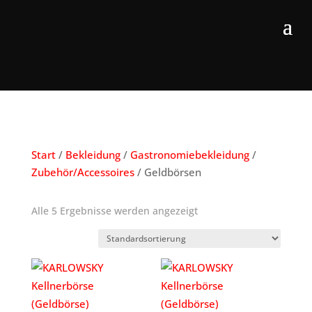
Start
/
Bekleidung
/
Gastronomiebekleidung
/
Zubehör/Accessoires
/ Geldbörsen
Alle 5 Ergebnisse werden angezeigt