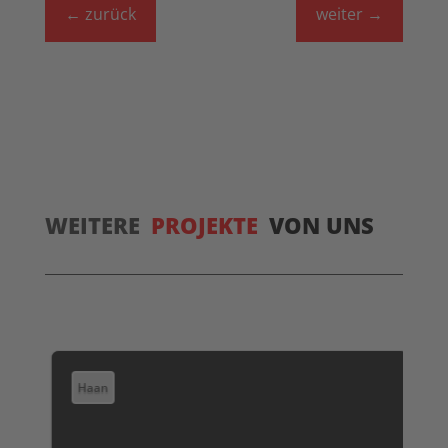
←
zurück
weiter
→
WEITERE
PROJEKTE
VON UNS
Haan