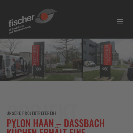
PROJEKT
UNSERE PROJEKTREFERENZ
PYLON HAAN – DASSBACH
KÜCHEN ERHÄLT EINE