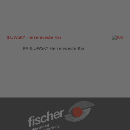
KARLOWSKY Herrenweste Kai
K