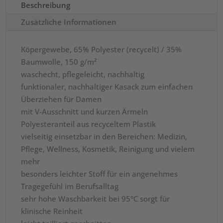
65%
Beschreibung
GRS
Zusätzliche Informationen
Certified
Recycled
Köpergewebe, 65% Polyester (recycelt) / 35%
Polyester
Baumwolle, 150 g/m²
/
waschecht, pflegeleicht, nachhaltig
35%
funktionaler, nachhaltiger Kasack zum einfachen
Conventional
Überziehen für Damen
Cotton
mit V-Ausschnitt und kurzen Ärmeln
Menge
Polyesteranteil aus recyceltem Plastik
vielseitig einsetzbar in den Bereichen: Medizin,
Pflege, Wellness, Kosmetik, Reinigung und vielem
mehr
besonders leichter Stoff für ein angenehmes
Tragegefühl im Berufsalltag
sehr hohe Waschbarkeit bei 95°C sorgt für
klinische Reinheit