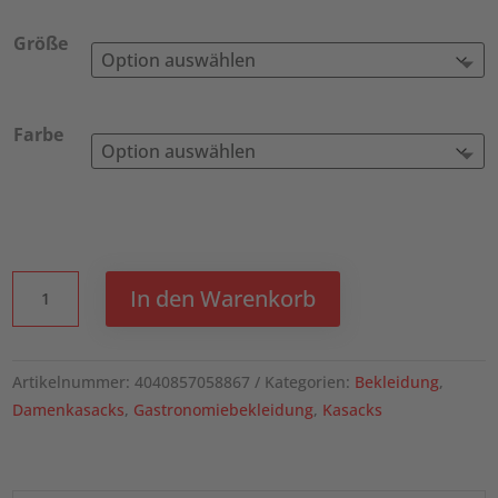
Größe
Farbe
KARLOWSKY
In den Warenkorb
Kurzarm
Damen-
Schlupfkasack
Artikelnummer:
4040857058867
Kategorien:
Bekleidung
,
Essential,
Damenkasacks
,
Gastronomiebekleidung
,
Kasacks
aus
nachhaltigem
Material,