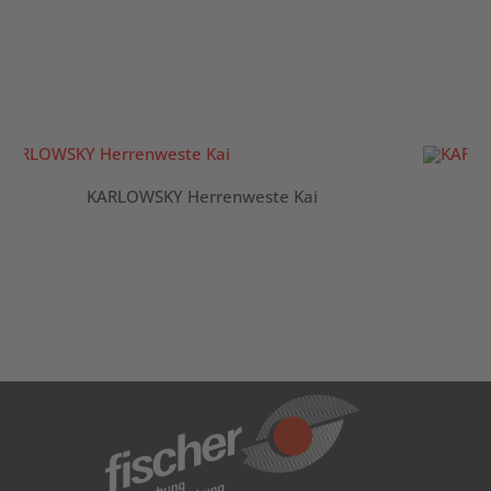
KARLOWSKY Herrenweste Kai
K