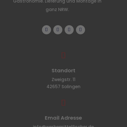
Gastronomie. Lieferung und Montage in
ganz NRW.

Standort
Zweigstr. 11
42657 Solingen

Email Adresse
info@werbemittelfischer.de