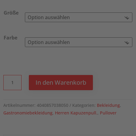
Größe
Farbe
ROCK
In den Warenkorb
CHEF
Kapuzen-
Sweatpullover
Artikelnummer:
4040857038050
Kategorien:
Bekleidung
,
ROCK
Gastronomiebekleidung
,
Herren Kapuzenpull.
,
Pullover
CHEF®-
Stage2
Menge