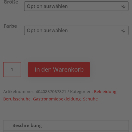
Größe
Farbe
KARLOWSKY
In den Warenkorb
Berufsschuh
Next-
Step,
Artikelnummer:
4040857067821
Kategorien:
Bekleidung
,
EN
Berufsschuhe
,
Gastronomiebekleidung
,
Schuhe
ISO
20347:2012,
O1-
FO-
Beschreibung
SRC,