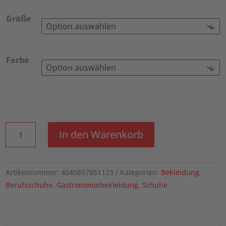
Größe
Farbe
KARLOWSKY
In den Warenkorb
Berufsschuh
Ozeanien,
EN
Artikelnummer:
4040857851123
Kategorien:
Bekleidung
,
ISO
Berufsschuhe
,
Gastronomiebekleidung
,
Schuhe
20347:2012,
O1-
FO-