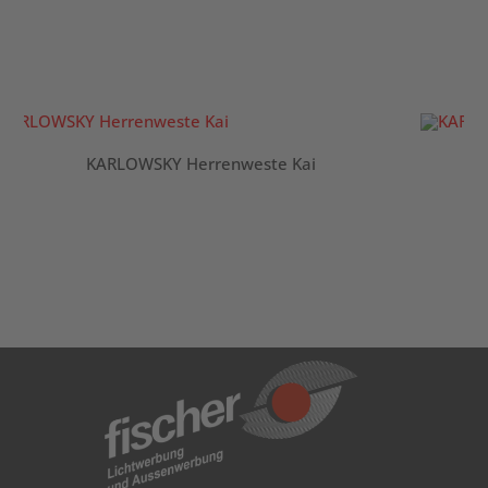
KARLOWSKY Herrenweste Kai
K