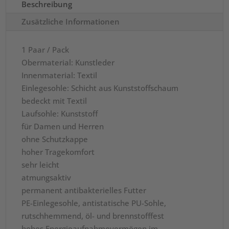
SRC,
Beschreibung
1
Zusätzliche Informationen
Paar
/
1 Paar / Pack
Pack
Obermaterial: Kunstleder
Menge
Innenmaterial: Textil
Einlegesohle: Schicht aus Kunststoffschaum
bedeckt mit Textil
Laufsohle: Kunststoff
für Damen und Herren
ohne Schutzkappe
hoher Tragekomfort
sehr leicht
atmungsaktiv
permanent antibakterielles Futter
PE-Einlegesohle, antistatische PU-Sohle,
rutschhemmend, öl- und brennstofffest
hohes Energieaufnahmevermögen im