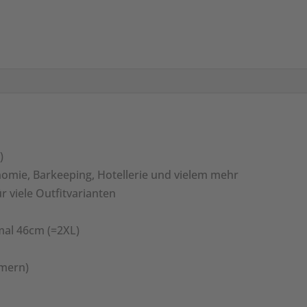
)
ronomie, Barkeeping, Hotellerie und vielem mehr
r viele Outfitvarianten
mal 46cm (=2XL)
mmern)