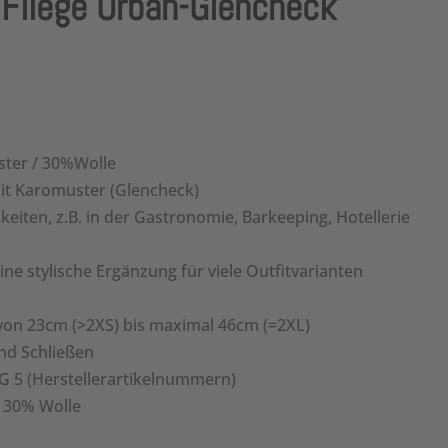
liege Urban-Glencheck
ster / 30%Wolle
mit Karomuster (Glencheck)
hkeiten, z.B. in der Gastronomie, Barkeeping, Hotellerie
ine stylische Ergänzung für viele Outfitvarianten
 von 23cm (>2XS) bis maximal 46cm (=2XL)
nd Schließen
 5 (Herstellerartikelnummern)
/ 30% Wolle