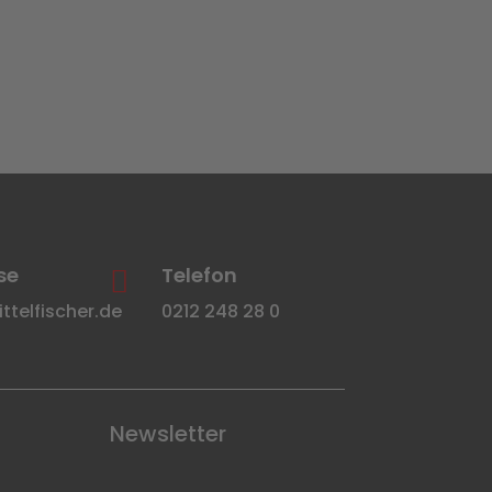
se
Telefon

telfischer.de
0212 248 28 0
Newsletter