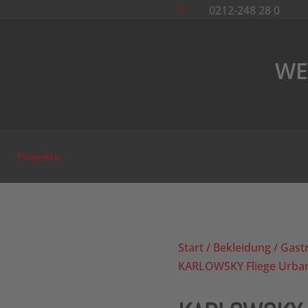
0212-248 28 0

WE
Projekte
Start
/
Bekleidung
/
Gast
KARLOWSKY Fliege Urba