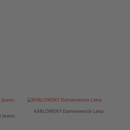
KARLOWSKY Damenweste Lena
KARL
ans-