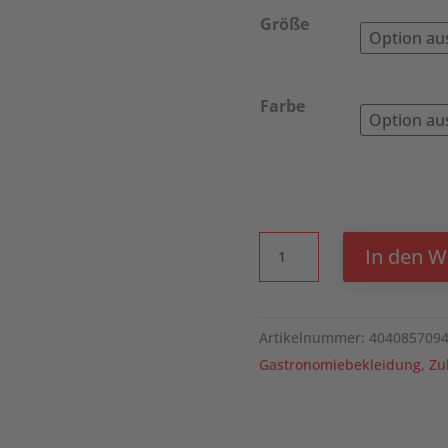
Größe
Farbe
KARLOWSKY
In den 
Fliege
Urban-
Glencheck
Artikelnummer:
404085709
Menge
Gastronomiebekleidung
,
Zu