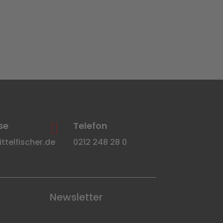
se
Telefon

telfischer.de
0212 248 28 0
Newsletter