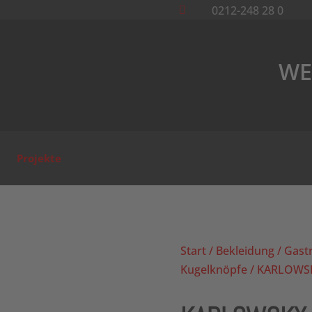
0212-248 28 0

WE
Projekte
Start
/
Bekleidung
/
Gast
Kugelknöpfe
/ KARLOWSKY