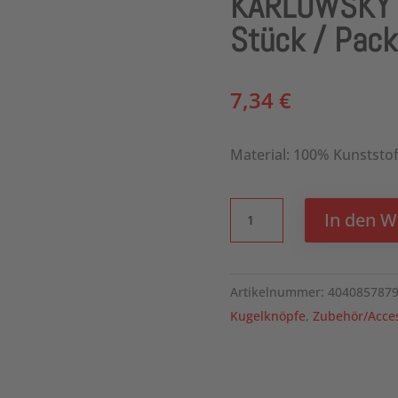
KARLOWSKY K
Stück / Pack
7,34
€
Material: 100% Kunststof
KARLOWSKY
In den 
Kugelknöpfe
Fußball,
12
Artikelnummer:
404085787
Stück
Kugelknöpfe
,
Zubehör/Acces
/
Pack
Menge