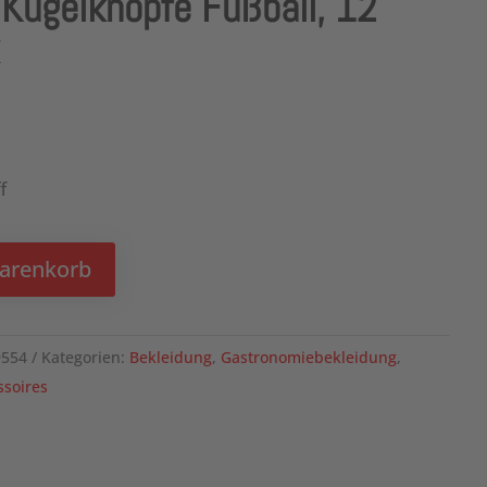
ugelknöpfe Fußball, 12
f
Warenkorb
9554
Kategorien:
Bekleidung
,
Gastronomiebekleidung
,
soires