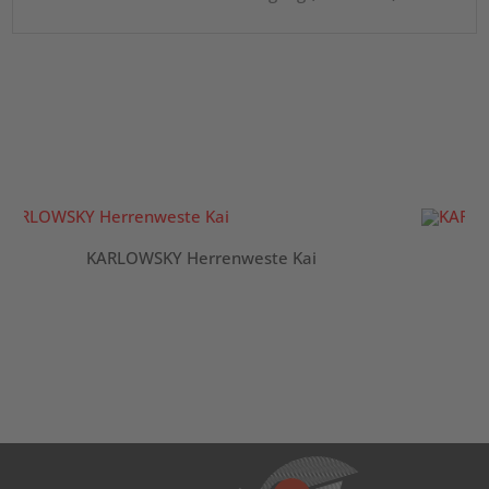
KARLOWSKY Herrenweste Kai
K