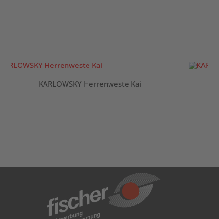
KARLOWSKY Herrenweste Kai
K