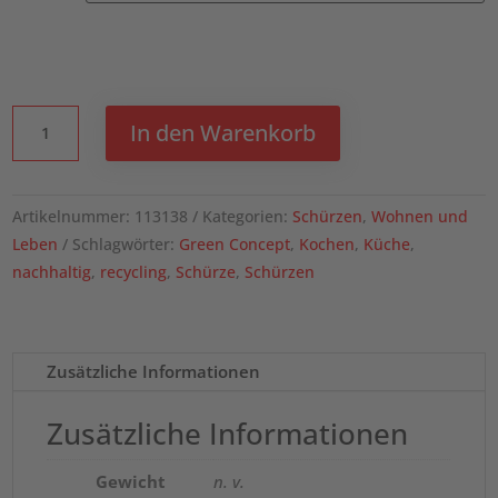
Pheebs
In den Warenkorb
200
g/m²
recycelte
Artikelnummer:
113138
Kategorien:
Schürzen
,
Wohnen und
Schürze
Leben
Schlagwörter:
Green Concept
,
Kochen
,
Küche
,
Menge
nachhaltig
,
recycling
,
Schürze
,
Schürzen
Zusätzliche Informationen
Zusätzliche Informationen
Gewicht
n. v.