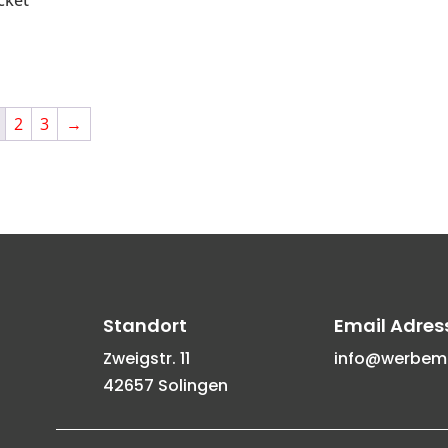
acket
2
3
→
Standort
Email Adres
Zweigstr. 11
info@werbemit
42657 Solingen