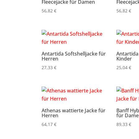
Fleecejacke für Damen
Fleecejac
56,82
€
56,82
€
Antartida Softshelljacke für
Antartida
Herren
Kinder
27,33
€
25,04
€
Athenas wattierte Jacke für
Banff Hyb
Herren
für Dam
64,17
€
89,33
€