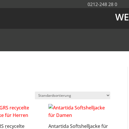
0212-248 28 0
WE
S recycelte
Antartida Softshelljacke für