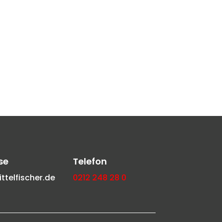
se
Telefon
telfischer.de
0212 248 28 0