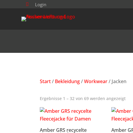
Login

Start
/
Bekleidung
/
Workwear
/ Jacken
Ergebnisse 1 – 32 von 69 werden angezeigt
Amber GRS recycelte
Amber GR