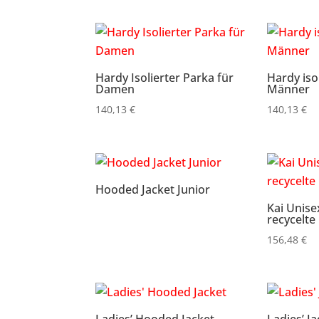
bis
30,90 €
Hardy Isolierter Parka für
Hardy iso
Damen
Männer
140,13
€
140,13
€
Hooded Jacket Junior
Kai Unise
recycelte
156,48
€