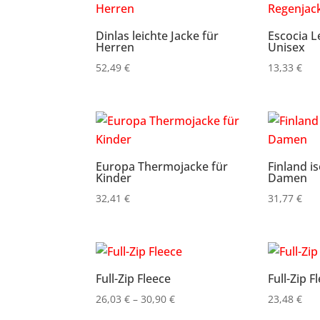
Dinlas leichte Jacke für
Escocia L
Herren
Unisex
52,49
€
13,33
€
Europa Thermojacke für
Finland is
Kinder
Damen
32,41
€
31,77
€
Full-Zip Fleece
Full-Zip F
Preisspanne:
26,03
€
–
30,90
€
23,48
€
26,03 €