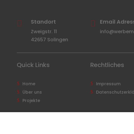
Standort
Email Adres


Zweigstr. 11
info@werbemit
42657 Solingen
Quick Links
Rechtliches
Home
Impressum
Über uns
Datenschutzerkl
Projekte