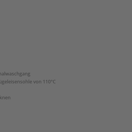
malwaschgang
ügeleisensohle von 110°C
cknen