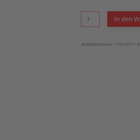
Children's
In den 
Zip
Hoody
Menge
Artikelnummer:
1781017
K