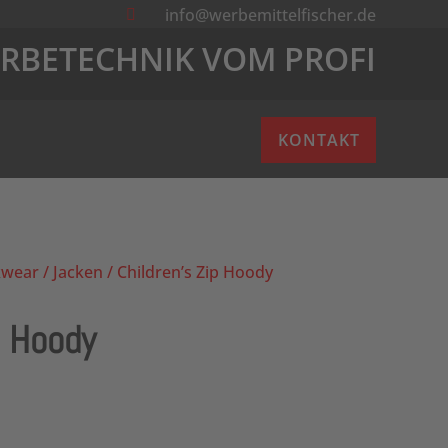
info@werbemittelfischer.de

RBETECHNIK VOM PROFI
KONTAKT
wear
/
Jacken
/ Children’s Zip Hoody
p Hoody