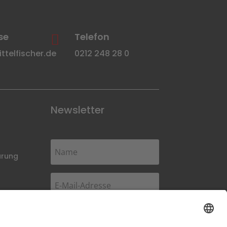
se
Telefon

telfischer.de
0212 248 28 0
Newsletter
ärung
Abonnieren