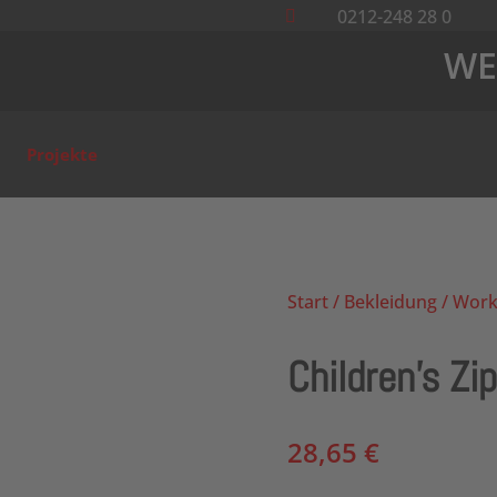
0212-248 28 0

WE
Projekte
Start
/
Bekleidung
/
Work
Children’s Zi
28,65
€