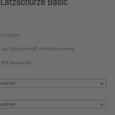
atzschürze Basic
reisspanne:
,95 €
is
e x Länge)
1,40 €
 aus Schürzenstoff, mit Nahtsicherung
 / 35% Baumwolle