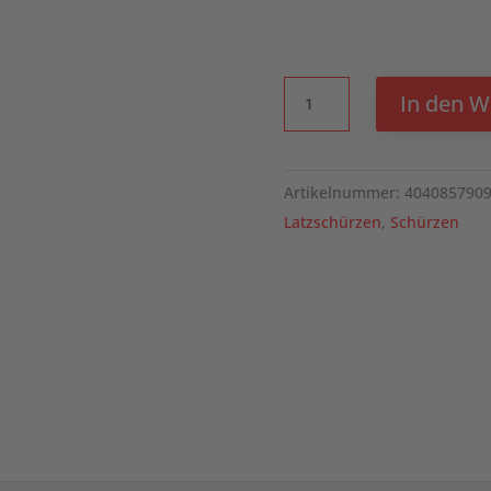
KARLOWSKY
In den 
Latzschürze
Basic
Menge
Artikelnummer:
404085790
Latzschürzen
,
Schürzen