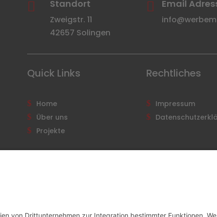
Standort
Email Adres


Zweigstr. 11
info@werbemit
42657 Solingen
Quick Links
Rechtliches
Home
Impressum
Über uns
Datenschutzerkl
Projekte