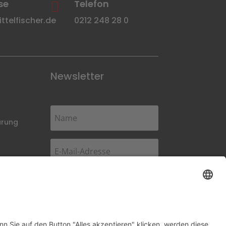
se
Telefon

telfischer.de
0212 248 28 0
Newsletter
ärung
Abonnieren