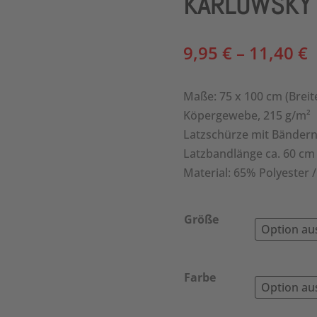
KARLOWSKY L
P
9,95
€
–
11,40
€
9
b
Maße: 75 x 100 cm (Breit
1
Köpergewebe, 215 g/m²
Latzschürze mit Bändern
Latzbandlänge ca. 60 cm
Material: 65% Polyester
Größe
Farbe