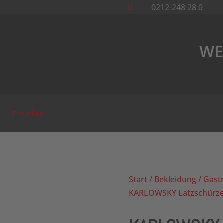
0212-248 28 0

WE
Projekte
Start
/
Bekleidung
/
Gast
KARLOWSKY Latzschürze