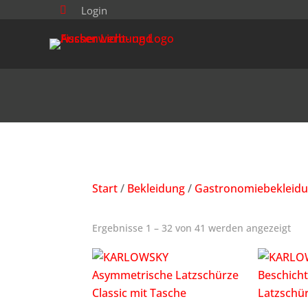
Login

Start
/
Bekleidung
/
Gastronomiebekleid
Ergebnisse 1 – 32 von 41 werden angezeigt