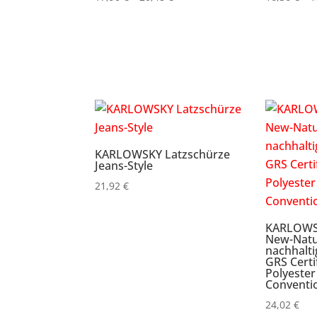
17,90 €
bis
20,48 €
KARLOWSKY Latzschürze
Jeans-Style
21,92
€
KARLOWSK
New-Natu
nachhalti
GRS Certi
Polyester
Conventi
24,02
€