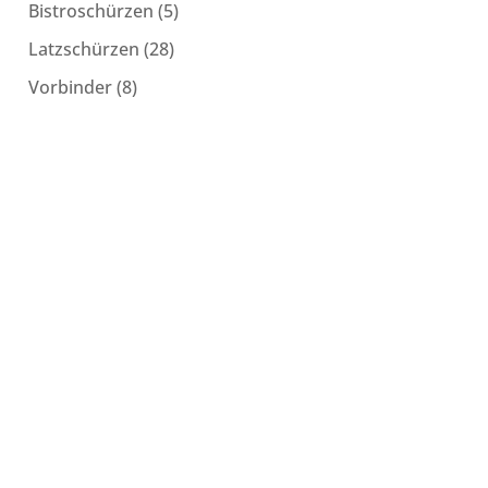
5
Bistroschürzen
5
Produkte
28
Latzschürzen
28
Produkte
8
Vorbinder
8
Produkte