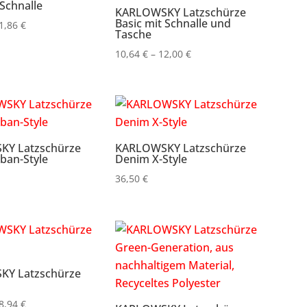
 Schnalle
KARLOWSKY Latzschürze
Basic mit Schnalle und
Preisspanne:
1,86
€
Tasche
10,40 €
Preisspanne:
10,64
€
–
12,00
€
bis
10,64 €
11,86 €
bis
12,00 €
Y Latzschürze
KARLOWSKY Latzschürze
ban-Style
Denim X-Style
36,50
€
Y Latzschürze
Preisspanne:
8,94
€