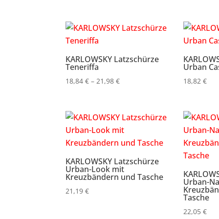
KARLOWSKY Latzschürze
KARLOWSK
Teneriffa
Urban Cas
Preisspanne:
18,84
€
–
21,98
€
18,82
€
18,84 €
bis
21,98 €
KARLOWSKY Latzschürze
Urban-Look mit
KARLOWSK
Kreuzbändern und Tasche
Urban-Na
Kreuzbän
21,19
€
Tasche
22,05
€