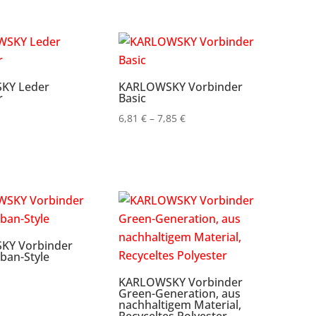
KY Leder
KARLOWSKY Vorbinder
r
Basic
Preisspanne:
6,81
€
–
7,85
€
6,81 €
bis
7,85 €
KY Vorbinder
ban-Style
KARLOWSKY Vorbinder
Green-Generation, aus
nachhaltigem Material,
Recyceltes Polyester