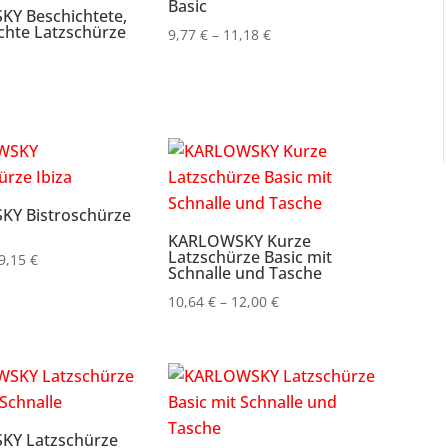
Basic
Y Beschichtete,
chte Latzschürze
Preisspanne:
9,77
€
–
11,18
€
9,77 €
bis
11,18 €
Y Bistroschürze
KARLOWSKY Kurze
Latzschürze Basic mit
Preisspanne:
9,15
€
Schnalle und Tasche
16,70 €
Preisspanne:
10,64
€
–
12,00
€
bis
10,64 €
19,15 €
bis
12,00 €
Y Latzschürze