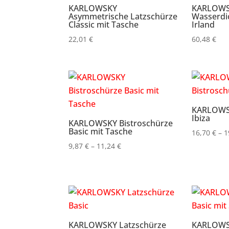
KARLOWSKY
KARLOWSK
Asymmetrische Latzschürze
Wasserdi
Classic mit Tasche
Irland
22,01
€
60,48
€
KARLOWSK
Ibiza
KARLOWSKY Bistroschürze
Basic mit Tasche
16,70
€
–
1
Preisspanne:
9,87
€
–
11,24
€
9,87 €
bis
11,24 €
KARLOWSKY Latzschürze
KARLOWSK