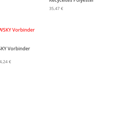
35,47
€
KY Vorbinder
Preisspanne:
4,24
€
12,83 €
bis
14,24 €