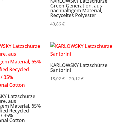
KARLOWSKY Latzschürze
Green-Generation, aus
16,36 €
nachhaltigem Material,
bis
Recyceltes Polyester
18,94 €
40,86
€
KARLOWSKY Latzschürze
Santorini
Preisspanne:
18,02
€
–
20,12
€
18,02 €
bis
Y Latzschürze
re, aus
20,12 €
gem Material, 65%
fied Recycled
 / 35%
onal Cotton