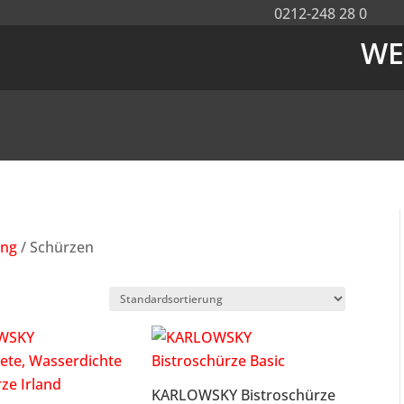
0212-248 28 0
WE
ung
/ Schürzen
KARLOWSKY Bistroschürze