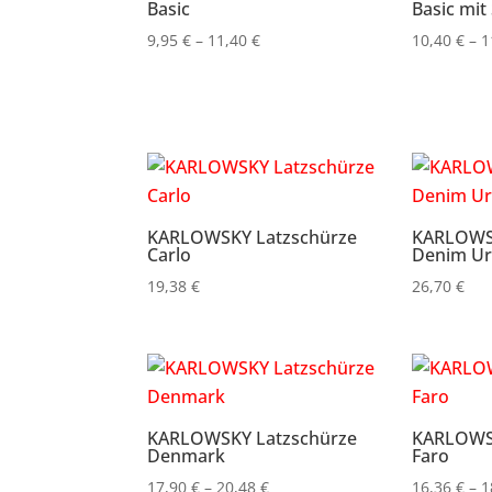
Basic
Basic mit
Preisspanne:
9,95
€
–
11,40
€
10,40
€
–
1
9,95 €
bis
11,40 €
KARLOWSKY Latzschürze
KARLOWSK
Carlo
Denim Ur
19,38
€
26,70
€
KARLOWSKY Latzschürze
KARLOWSK
Denmark
Faro
Preisspanne:
17,90
€
–
20,48
€
16,36
€
–
1