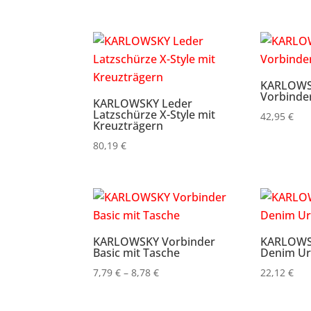
KARLOWS
Vorbinde
KARLOWSKY Leder
Latzschürze X-Style mit
42,95
€
Kreuzträgern
80,19
€
KARLOWSKY Vorbinder
KARLOWS
Basic mit Tasche
Denim Ur
Preisspanne:
7,79
€
–
8,78
€
22,12
€
7,79 €
bis