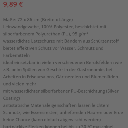
9,89
€
Maße: 72 x 86 cm (Breite x Länge)
Leinwandgewebe, 100% Polyester, beschichtet mit
silberfarbenem Polyurethan (PU), 95 g/m²
wasserdichte Latzschürze mit Bändern aus Schürzenstoff
bietet effektiven Schutz vor Wasser, Schmutz und
Färbemitteln
ideal einsetzbar in vielen verschiedenen Berufsfeldern wie
z.B. beim Spülen von Geschirr in der Gastronomie, bei
Arbeiten in Friseursalons, Gärtnereien und Blumenläden
und vielen mehr
mit wasserdichter silberfarbener PU-Beschichtung (Silver
Coating)
antistatische Materialeigenschaften lassen leichtem
Schmutz, wie Essensresten, anheftenden Haaren oder Erde
keine Chance (kann einfach abgewischt werden)
hartnäckige Flecken können bei bis zu 30 °C maschinell