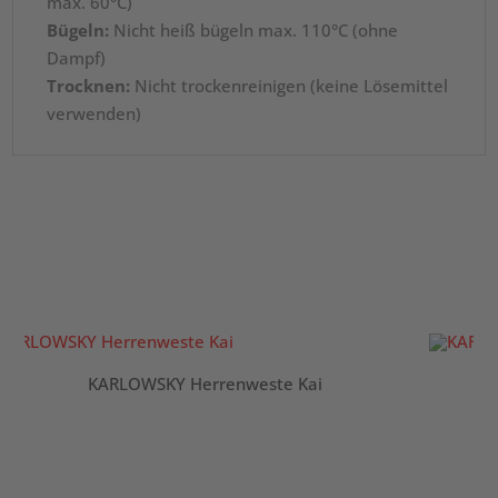
max. 60°C)
Bügeln:
Nicht heiß bügeln max. 110°C (ohne
Dampf)
Trocknen:
Nicht trockenreinigen (keine Lösemittel
verwenden)
KARLOWSKY Herrenweste Kai
K