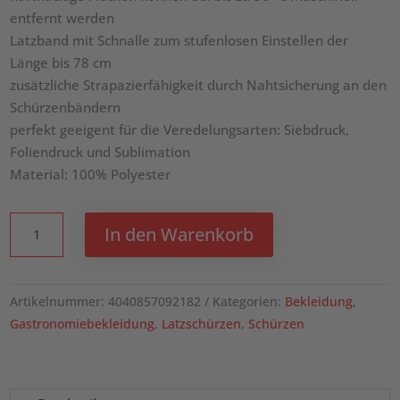
entfernt werden
Latzband mit Schnalle zum stufenlosen Einstellen der
Länge bis 78 cm
zusätzliche Strapazierfähigkeit durch Nahtsicherung an den
Schürzenbändern
perfekt geeigent für die Veredelungsarten: Siebdruck,
Foliendruck und Sublimation
Material: 100% Polyester
KARLOWSKY
In den Warenkorb
Wasserdichte
Latzschürze
mit
Artikelnummer:
4040857092182
Kategorien:
Bekleidung
,
Schnalle
Gastronomiebekleidung
,
Latzschürzen
,
Schürzen
Menge