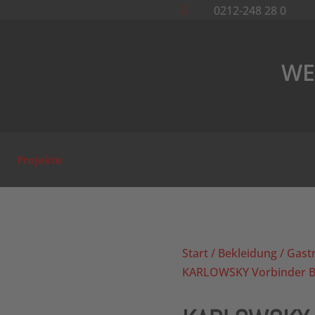
0212-248 28 0

WE
Projekte
Start
/
Bekleidung
/
Gast
KARLOWSKY Vorbinder Ba