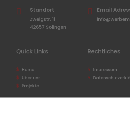
Standort
Email Adres


Zweigstr. 11
info@werbemit
42657 Solingen
Quick Links
Rechtliches
Home
Impressum
Über uns
Datenschutzerkl
Projekte