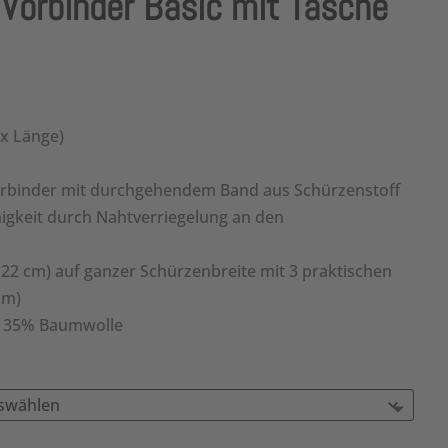
orbinder Basic mit Tasche
eisspanne:
79 €
s
 x Länge)
78 €
Vorbinder mit durchgehendem Band aus Schürzenstoff
higkeit durch Nahtverriegelung an den
 22 cm) auf ganzer Schürzenbreite mit 3 praktischen
cm)
 / 35% Baumwolle