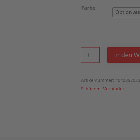
Farbe
KARLOWSKY
In den 
Vorbinder
Basic
mit
Artikelnummer:
404085702
Tasche
Schürzen
,
Vorbinder
Menge