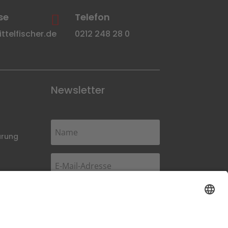
se
Telefon

telfischer.de
0212 248 28 0
Newsletter
ärung
Abonnieren