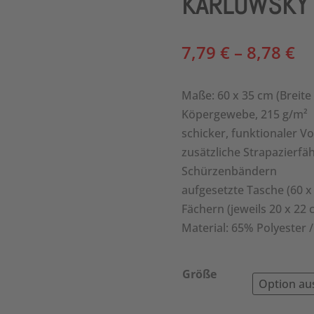
KARLOWSKY V
Pr
7,79
€
–
8,78
€
7,
bi
Maße: 60 x 35 cm (Breite
8,
Köpergewebe, 215 g/m²
schicker, funktionaler 
zusätzliche Strapazierfä
Schürzenbändern
aufgesetzte Tasche (60 x
Fächern (jeweils 20 x 22 
Material: 65% Polyester
Größe