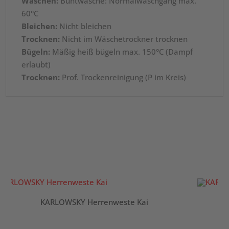
Waschen:
Buntwäsche: Normalwaschgang max.
60°C
Bleichen:
Nicht bleichen
Trocknen:
Nicht im Wäschetrockner trocknen
Bügeln:
Mäßig heiß bügeln max. 150°C (Dampf
erlaubt)
Trocknen:
Prof. Trockenreinigung (P im Kreis)
KARLOWSKY Herrenweste Kai
K