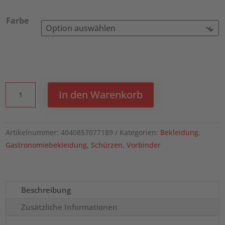
Farbe
KARLOWSKY
In den Warenkorb
Vorbinder
Green-
Generation,
Artikelnummer:
4040857077189
Kategorien:
Bekleidung
,
aus
Gastronomiebekleidung
,
Schürzen
,
Vorbinder
nachhaltigem
Material,
Recyceltes
Polyester
Beschreibung
Menge
Zusätzliche Informationen