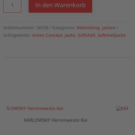
Match
In den Warenkorb
Softshelljacke
für
Damen
Artikelnummer:
38328
Kategorien:
Bekleidung
,
Jacken
Menge
Schlagwörter:
Green Concept
,
Jacke
,
Softshell
,
Softshelljacke
KARLOWSKY Herrenweste Kai
K