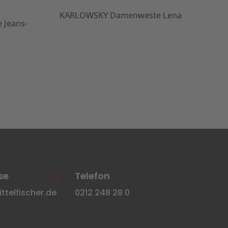
KARLOWSKY Damenweste Lena
K
Jeans-
se
Telefon

telfischer.de
0212 248 28 0