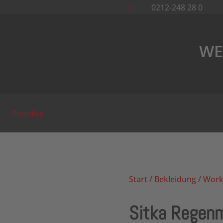
0212-248 28 0

WE
Projekte
Start
/
Bekleidung
/
Work
Sitka Regen