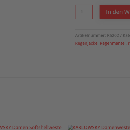
Sitka
In den 
Regenmantel
für
Damen
Artikelnummer:
R5202
Kat
Menge
Regenjacke
,
Regenmantel
,
r