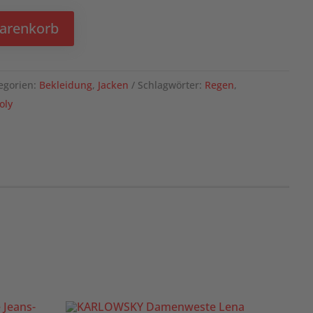
Warenkorb
egorien:
Bekleidung
,
Jacken
Schlagwörter:
Regen
,
oly