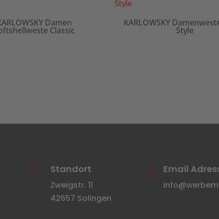
KARLOWSKY Damen
KARLOWSKY Damenweste 
oftshellweste Classic
Style
Standort
Email Adres


Zweigstr. 11
info@werbemit
42657 Solingen