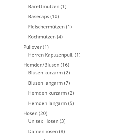
Produkte
1
Barettmützen
1
Produkt
10
Basecaps
10
Produkte
1
Fleischermützen
1
Produkt
4
Kochmützen
4
Produkte
1
Pullover
1
Produkt
1
Herren Kapuzenpull.
1
Produkt
16
Hemden/Blusen
16
Produkte
2
Blusen kurzarm
2
Produkte
7
Blusen langarm
7
Produkte
2
Hemden kurzarm
2
Produkte
5
Hemden langarm
5
Produkte
20
Hosen
20
Produkte
3
Unisex Hosen
3
Produkte
8
Damenhosen
8
Produkte