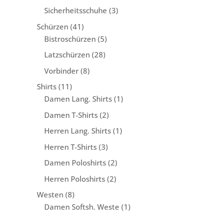
Produkte
3
Sicherheitsschuhe
3
Produkte
41
Schürzen
41
Produkte
5
Bistroschürzen
5
Produkte
28
Latzschürzen
28
Produkte
8
Vorbinder
8
Produkte
11
Shirts
11
Produkte
1
Damen Lang. Shirts
1
Produkt
2
Damen T-Shirts
2
Produkte
1
Herren Lang. Shirts
1
Produkt
3
Herren T-Shirts
3
Produkte
2
Damen Poloshirts
2
Produkte
2
Herren Poloshirts
2
Produkte
8
Westen
8
Produkte
1
Damen Softsh. Weste
1
Produkt