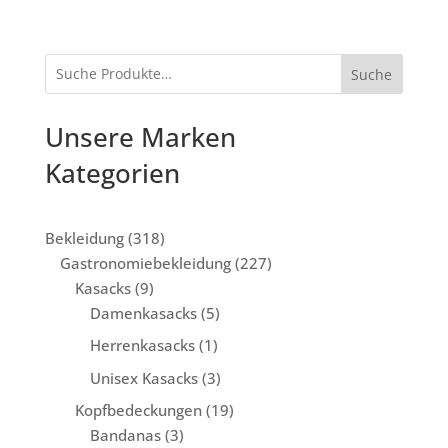
Suche
Unsere Marken
Kategorien
318
Bekleidung
318
Produkte
227
Gastronomiebekleidung
227
9
Produkte
Kasacks
9
Produkte
5
Damenkasacks
5
Produkte
1
Herrenkasacks
1
Produkt
3
Unisex Kasacks
3
Produkte
19
Kopfbedeckungen
19
3
Produkte
Bandanas
3