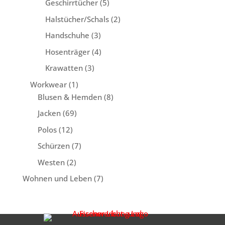
5
Geschirrtücher
5
Produkte
2
Halstücher/Schals
2
Produkte
3
Handschuhe
3
Produkte
4
Hosenträger
4
Produkte
3
Krawatten
3
Produkte
1
Workwear
1
Produkt
8
Blusen & Hemden
8
Produkte
69
Jacken
69
Produkte
12
Polos
12
Produkte
7
Schürzen
7
Produkte
2
Westen
2
Produkte
7
Wohnen und Leben
7
Produkte