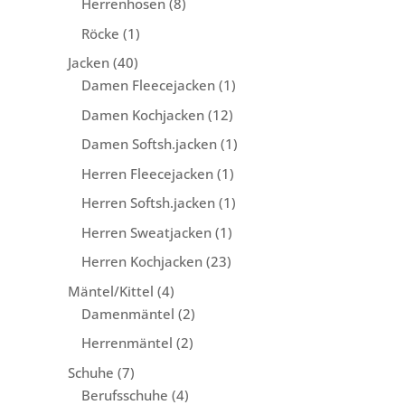
8
Herrenhosen
8
Produkte
1
Röcke
1
Produkt
40
Jacken
40
Produkte
1
Damen Fleecejacken
1
Produkt
12
Damen Kochjacken
12
Produkte
1
Damen Softsh.jacken
1
Produkt
1
Herren Fleecejacken
1
Produkt
1
Herren Softsh.jacken
1
Produkt
1
Herren Sweatjacken
1
Produkt
23
Herren Kochjacken
23
Produkte
4
Mäntel/Kittel
4
Produkte
2
Damenmäntel
2
Produkte
2
Herrenmäntel
2
Produkte
7
Schuhe
7
Produkte
4
Berufsschuhe
4