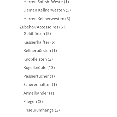
1
Herren Softsh. Weste
1
Produkt
3
Damen Kellnerwesten
3
Produkte
3
Herren Kellnerwesten
3
Produkte
51
Zubehör/Accessoires
51
5
Produkte
Geldbörsen
5
Produkte
5
Kassierhalfter
5
Produkte
1
Kellnerbürsten
1
Produkt
2
Knopfleisten
2
Produkte
13
Kugelknöpfe
13
Produkte
1
Passiertücher
1
Produkt
1
Scherenhalfter
1
Produkt
1
Ärmelbänder
1
Produkt
3
Fliegen
3
Produkte
2
Friseurumhänge
2
Produkte