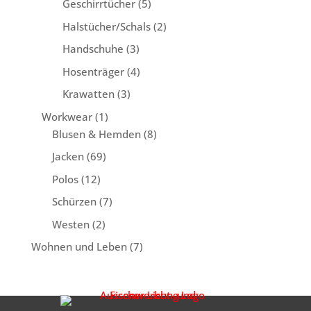
5
Geschirrtücher
5
Produkte
2
Halstücher/Schals
2
Produkte
3
Handschuhe
3
Produkte
4
Hosenträger
4
Produkte
3
Krawatten
3
Produkte
1
Workwear
1
Produkt
8
Blusen & Hemden
8
Produkte
69
Jacken
69
Produkte
12
Polos
12
Produkte
7
Schürzen
7
Produkte
2
Westen
2
Produkte
7
Wohnen und Leben
7
Produkte