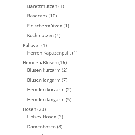
Produkte
1
Barettmützen
1
Produkt
10
Basecaps
10
Produkte
1
Fleischermützen
1
Produkt
4
Kochmützen
4
Produkte
1
Pullover
1
Produkt
1
Herren Kapuzenpull.
1
Produkt
16
Hemden/Blusen
16
Produkte
2
Blusen kurzarm
2
Produkte
7
Blusen langarm
7
Produkte
2
Hemden kurzarm
2
Produkte
5
Hemden langarm
5
Produkte
20
Hosen
20
Produkte
3
Unisex Hosen
3
Produkte
8
Damenhosen
8
Produkte