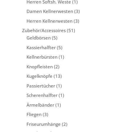
1
Herren Softsh. Weste
1
Produkt
3
Damen Kellnerwesten
3
Produkte
3
Herren Kellnerwesten
3
Produkte
51
Zubehör/Accessoires
51
5
Produkte
Geldbörsen
5
Produkte
5
Kassierhalfter
5
Produkte
1
Kellnerbürsten
1
Produkt
2
Knopfleisten
2
Produkte
13
Kugelknöpfe
13
Produkte
1
Passiertücher
1
Produkt
1
Scherenhalfter
1
Produkt
1
Ärmelbänder
1
Produkt
3
Fliegen
3
Produkte
2
Friseurumhänge
2
Produkte