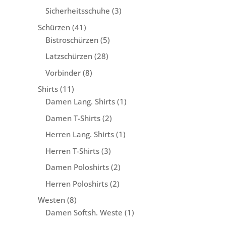
Produkte
3
Sicherheitsschuhe
3
Produkte
41
Schürzen
41
Produkte
5
Bistroschürzen
5
Produkte
28
Latzschürzen
28
Produkte
8
Vorbinder
8
Produkte
11
Shirts
11
Produkte
1
Damen Lang. Shirts
1
Produkt
2
Damen T-Shirts
2
Produkte
1
Herren Lang. Shirts
1
Produkt
3
Herren T-Shirts
3
Produkte
2
Damen Poloshirts
2
Produkte
2
Herren Poloshirts
2
Produkte
8
Westen
8
Produkte
1
Damen Softsh. Weste
1
Produkt