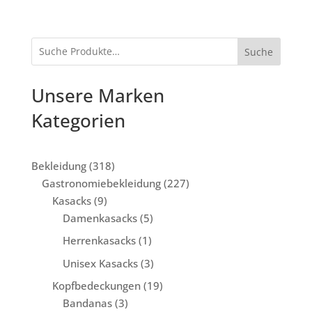
Suche
Unsere Marken
Kategorien
318
Bekleidung
318
Produkte
227
Gastronomiebekleidung
227
9
Produkte
Kasacks
9
Produkte
5
Damenkasacks
5
Produkte
1
Herrenkasacks
1
Produkt
3
Unisex Kasacks
3
Produkte
19
Kopfbedeckungen
19
3
Produkte
Bandanas
3