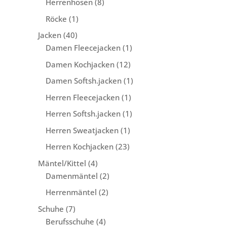
8
Herrenhosen
8
Produkte
1
Röcke
1
Produkt
40
Jacken
40
Produkte
1
Damen Fleecejacken
1
Produkt
12
Damen Kochjacken
12
Produkte
1
Damen Softsh.jacken
1
Produkt
1
Herren Fleecejacken
1
Produkt
1
Herren Softsh.jacken
1
Produkt
1
Herren Sweatjacken
1
Produkt
23
Herren Kochjacken
23
Produkte
4
Mäntel/Kittel
4
Produkte
2
Damenmäntel
2
Produkte
2
Herrenmäntel
2
Produkte
7
Schuhe
7
Produkte
4
Berufsschuhe
4