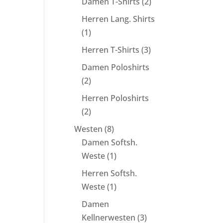
2
Damen T-Shirts
2
Produkte
Herren Lang. Shirts
1
1
Produkt
3
Herren T-Shirts
3
Produkte
Damen Poloshirts
2
2
Produkte
Herren Poloshirts
2
2
Produkte
8
Westen
8
Produkte
Damen Softsh.
1
Weste
1
Produkt
Herren Softsh.
1
Weste
1
Produkt
Damen
3
Kellnerwesten
3