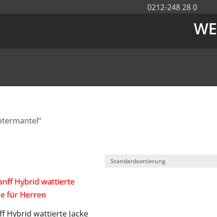
0212-248 28 0
WE
ntermantel“
ff Hybrid wattierte Jacke