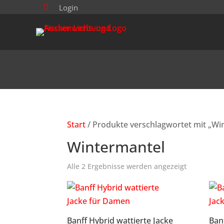
Login

Start
/ Produkte verschlagwortet mit „Wi
Wintermantel
Alle 2 Ergebnisse werden angezeigt
Banff Hybrid wattierte Jacke
Ban