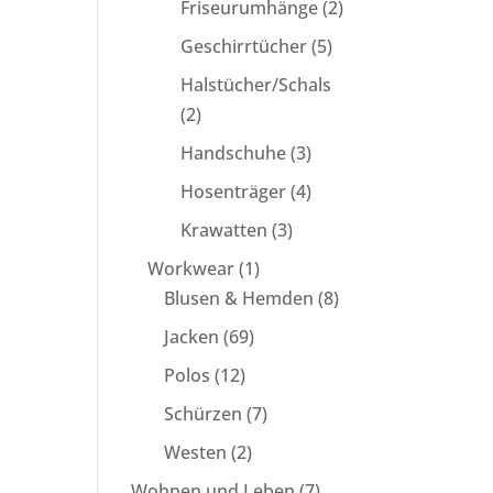
2
Friseurumhänge
2
Produkte
5
Geschirrtücher
5
Produkte
Halstücher/Schals
2
2
Produkte
3
Handschuhe
3
Produkte
4
Hosenträger
4
Produkte
3
Krawatten
3
Produkte
1
Workwear
1
Produkt
8
Blusen & Hemden
8
Produkte
69
Jacken
69
Produkte
12
Polos
12
Produkte
7
Schürzen
7
Produkte
2
Westen
2
Produkte
7
Wohnen und Leben
7