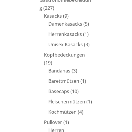
Gastronomiebekleidun
227
g
227
Produkte
9
Kasacks
9
Produkte
5
Damenkasacks
5
Produkte
1
Herrenkasacks
1
Produkt
3
Unisex Kasacks
3
Produkte
Kopfbedeckungen
19
19
Produkte
3
Bandanas
3
Produkte
1
Barettmützen
1
Produkt
10
Basecaps
10
Produkte
1
Fleischermützen
1
Produkt
4
Kochmützen
4
Produkte
1
Pullover
1
Produkt
Herren