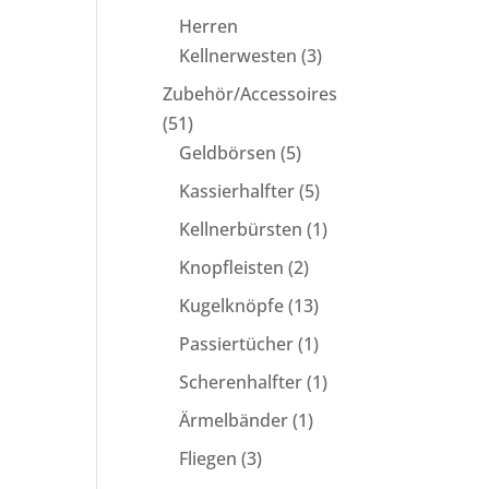
Produkte
Herren
3
Kellnerwesten
3
Produkte
Zubehör/Accessoires
51
51
Produkte
5
Geldbörsen
5
Produkte
5
Kassierhalfter
5
Produkte
1
Kellnerbürsten
1
Produkt
2
Knopfleisten
2
Produkte
13
Kugelknöpfe
13
Produkte
1
Passiertücher
1
Produkt
1
Scherenhalfter
1
Produkt
1
Ärmelbänder
1
Produkt
3
Fliegen
3
Produkte