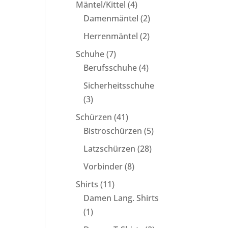
Produkte
4
Mäntel/Kittel
4
Produkte
2
Damenmäntel
2
Produkte
2
Herrenmäntel
2
Produkte
7
Schuhe
7
Produkte
4
Berufsschuhe
4
Produkte
Sicherheitsschuhe
3
3
Produkte
41
Schürzen
41
Produkte
5
Bistroschürzen
5
Produkte
28
Latzschürzen
28
Produkte
8
Vorbinder
8
Produkte
11
Shirts
11
Produkte
Damen Lang. Shirts
1
1
Produkt