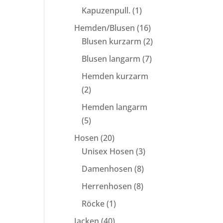
1
Kapuzenpull.
1
Produkt
16
Hemden/Blusen
16
Produkte
2
Blusen kurzarm
2
Produkte
7
Blusen langarm
7
Produkte
Hemden kurzarm
2
2
Produkte
Hemden langarm
5
5
Produkte
20
Hosen
20
Produkte
3
Unisex Hosen
3
Produkte
8
Damenhosen
8
Produkte
8
Herrenhosen
8
Produkte
1
Röcke
1
Produkt
40
Jacken
40