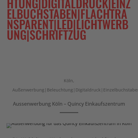
TUNG|DIGITALDRUCK|EINZE
LBUCHSTABEN|FLACHTRAN
SPARENT|LED|LICHTWERBU
NG|SCHRIFTZUG
Köln
,
Außenwerbung|Beleuchtung|Digitaldruck|Einzelbuchstaben
Aussenwerbung Köln – Quincy Einkaufszentrum